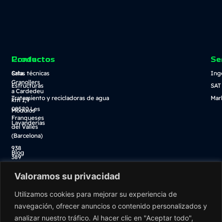
Contacto
Productos
Se
Crta.
Salas técnicas
Ing
Granollers
Estructuras
SAT
a Cardedeu
Tratamiento y recicladoras de agua
Mar
km 1,9
08520 Les
Módulos
Franqueses
Lavanderías
del Vallès
(Barcelona)
938
Blog
389
Descarga catálogo
100
Valoramos su privacidad
Tienda online
info@washnet.es
Utilizamos cookies para mejorar su experiencia de
navegación, ofrecer anuncios o contenido personalizados y
analizar nuestro tráfico. Al hacer clic en "Aceptar todo",