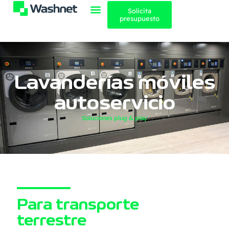
Solicita
presupuesto
Lavanderías móviles
autoservicio
Soluciones plug & play
Para transporte
terrestre