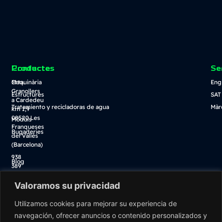
Contacte
Productes
Se
Crta.
Maquinària
Eng
Granollers
Estructures
SAT
a Cardedeu
Tratamiento y recicladoras de agua
Màr
km 1,9
08520 Les
Mòduls
Franqueses
Bugaderies
del Vallès
(Barcelona)
938
Blog
389
Descarga catálogo
100
Valoramos su privacidad
Tienda online
info@washnet.es
Utilizamos cookies para mejorar su experiencia de
navegación, ofrecer anuncios o contenido personalizados y