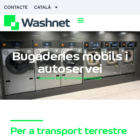
CONTACTE
CATALÀ
Bugaderies mòbils i
autoservei
Solucions 360º en format contenidor
Per a transport terrestre