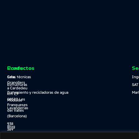
Contacto
Productos
Se
Crta.
Salas técnicas
Ing
Granollers
Estructuras
SAT
a Cardedeu
Tratamiento y recicladoras de agua
Mar
km 1,9
08520 Les
Módulos
Franqueses
Lavanderías
del Vallès
(Barcelona)
938
Blog
389
Descarga catálogo
100