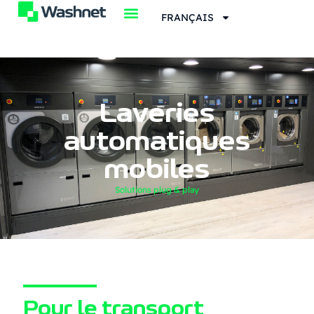
FRANÇAIS
Laveries
automatiques
mobiles
Solutions plug & play
Pour le transport