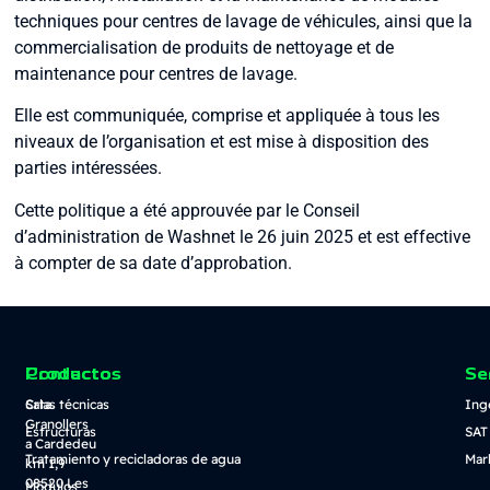
techniques pour centres de lavage de véhicules, ainsi que la
commercialisation de produits de nettoyage et de
maintenance pour centres de lavage.
Elle est communiquée, comprise et appliquée à tous les
niveaux de l’organisation et est mise à disposition des
parties intéressées.
Cette politique a été approuvée par le Conseil
d’administration de Washnet le 26 juin 2025 et est effective
à compter de sa date d’approbation.
Contacto
Productos
Se
Crta.
Salas técnicas
Ing
Granollers
Estructuras
SAT
a Cardedeu
Tratamiento y recicladoras de agua
Mar
km 1,9
08520 Les
Módulos