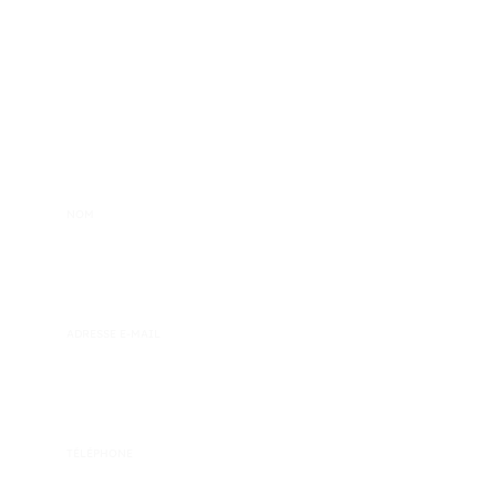
Si vous souhaitez nous contacter, veuillez remplir le formulaire
ci-dessous. Nous serons ravis de répondre à vos questions,
suggestions ou commentaires.
Nom
Adresse e-mail
Téléphone