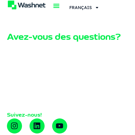
FRANÇAIS
Avez-vous des questions?
Contactez-nous sans engagement
Du lundi au vendredi
de 8 h 00 à 18 h 00
Washnet
Route de Granollers à Cardedeu, km 1.9
08520 Les Franqueses, Barcelona
938 389 100
info@washnet.es
Suivez-nous!