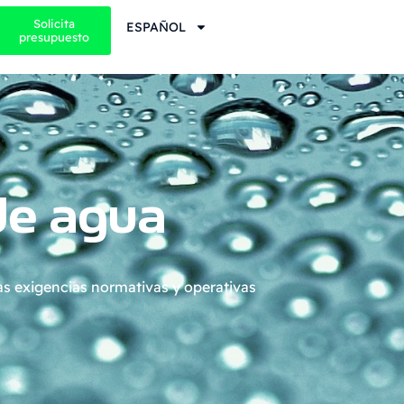
Solicita
ESPAÑOL
presupuesto
de agua
as exigencias normativas y operativas