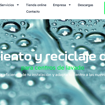
Servicios
Tienda online
Empresa
Descargas
Contacto
iento y reciclaje 
para centros de lavado
 eficiencia de tu instalación y adapta tu centro a las nuev