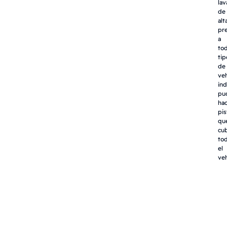
la
de
alt
pr
a
to
tip
de
ve
ind
pu
ha
pis
qu
cu
to
el
veh