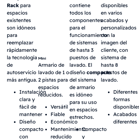
Rack
para
contiene
disponibles
espacios
todos los
en varios
existentes
componentes
acabados y
son idóneos
para el
personalizados
para
funcionamiento
con la
reemplazar
de sistemas
imagen del
rápidamente
de hasta 3
cliente, con
la tecnología
puestos de
sistema de
Mini
de
Armario de
lavado. El
hasta 8
autoservicio
lavado de 1 o
diseño
compacto
puestos de
más antigua.
2 pistas para
del sistema
lavado.
espacios
de armario
Instalación
Diferentes
reducidos.
es idóneo
clara y
formas
para su uso
fácil de
Versátil
disponible
en espacios
mantener
Fiable
Acabados
estrechos.
Diseño
Económico
diferentes
compacto
Mantenimiento
Compacto
con
reducido
y