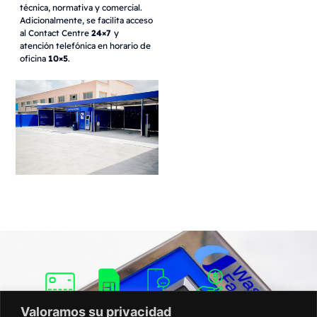
técnica, normativa y comercial.
Adicionalmente, se facilita acceso
al Contact Centre
24×7
y
atención telefónica en horario de
oficina
10×5
.
Valoramos su privacidad
Componentes del