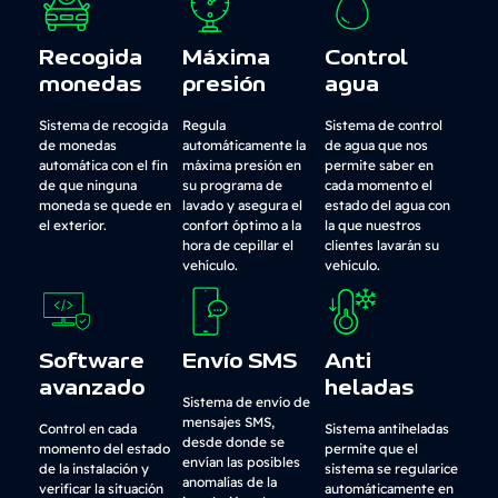
Recogida
Máxima
Control
monedas
presión
agua
Sistema de recogida
Regula
Sistema de control
de monedas
automáticamente la
de agua que nos
automática con el fin
máxima presión en
permite saber en
de que ninguna
su programa de
cada momento el
moneda se quede en
lavado y asegura el
estado del agua con
el exterior.
confort óptimo a la
la que nuestros
hora de cepillar el
clientes lavarán su
vehículo.
vehículo.
Software
Envío SMS
Anti
avanzado
heladas
Sistema de envío de
mensajes SMS,
Control en cada
Sistema antiheladas
desde donde se
momento del estado
permite que el
envían las posibles
de la instalación y
sistema se regularice
anomalías de la
verificar la situación
automáticamente en