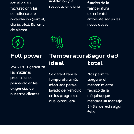
instalación y la
actual de su
función de la
recaudación diaria.
facturación y las
temperatura
estadísticas de
exterior del
recaudación (parcial,
ambiente según las
diaria, etc.). Sistema
necesidades.
de alarma.
Full power
Temperatura
Seguridad
ideal
total
WASHNET garantiza
las máximas
Se garantizará la
Nos permite
prestaciones
temperatura más
asegurar el
pensando en las
adecuada para el
mantenimiento
exigencias de
lavado del vehículo
técnico de la
nuestros clientes.
en los programas
máquina, que
que lo requiera.
mandará un mensaje
SMS si detecta algún
fallo.