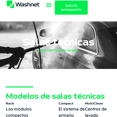
contenido
Solicita
presupuesto
Salas técnicas
para centros de lavado
Modelos de salas técnicas
Rack
Compact
MultiClean
Los módulos
El sistema de
Centros de
compactos
armario
lavado