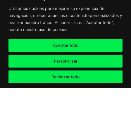
servicio
Utilizamos cookies para mejorar su experiencia de
Alquiler de TPV homologado, Placa de telemetría,
navegación, ofrecer anuncios o contenido personalizados y
tarjeta SIM en APN Privado. APP de instalación.
analizar nuestro tráfico. Al hacer clic en "Aceptar todo",
Acceso Aplicación de telemetría y al sistema
acepta nuestro uso de cookies.
transaccional.
Aceptar todo
Personalizar
Funcionalidades del
Rechazar todo
software Atento
vending
Sistema
Gestión
Conexiones
APP
de