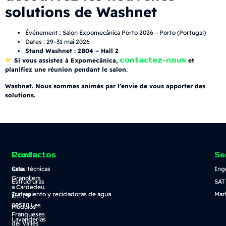
solutions de Washnet
Événement : Salon Expomecânica Porto 2026 – Porto (Portugal)
Dates : 29–31 mai 2026
Stand Washnet : 2B04 – Hall 2
contactez-nous
Si vous assistez à Expomecânica,
et
planifiez une réunion pendant le salon.
Washnet. Nous sommes animés par l’envie de vous apporter des
solutions.
Contacto
Productos
Se
Crta.
Salas técnicas
Ing
Granollers
Estructuras
SAT
a Cardedeu
Tratamiento y recicladoras de agua
Mar
km 1,9
08520 Les
Módulos
Franqueses
Lavanderías
del Vallès