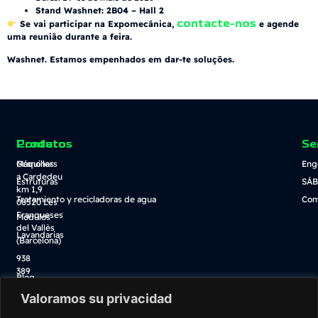
Stand Washnet: 2B04 – Hall 2
contacte-nos
Se vai participar na Expomecânica,
e agende
uma reunião durante a feira.
Washnet. Estamos empenhados em dar-te soluções.
Contato
Produtos
Se
Granollers
Máquinas
Eng
a Cardedeu
Estruturas
SÁB
km 1,9
Tratamiento y recicladoras de agua
Com
08520 Les
Franqueses
Módulos
del Vallès
Lavandarias
(Barcelona)
938
389
Blog
100
Descarga catálogo
Valoramos su privacidad
info@washnet.es
Tienda online