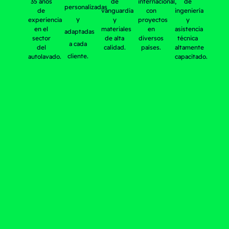
35 años
de
internacional,
de
personalizadas
de
vanguardia
con
ingeniería
y
experiencia
y
proyectos
y
en el
materiales
en
asistencia
adaptadas
sector
de alta
diversos
técnica
a cada
del
calidad.
países.
altamente
cliente.
autolavado.
capacitado.