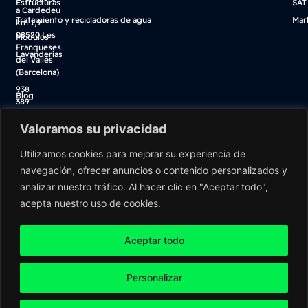
Estructuras
SAT
a Cardedeu
Tratamiento y recicladoras de agua
Mar
km 1,9
08520 Les
Módulos
Franqueses
Lavanderías
del Vallès
(Barcelona)
938
Blog
389
Descarga catálogo
100
Valoramos su privacidad
Tienda online
info@washnet.es
Utilizamos cookies para mejorar su experiencia de
navegación, ofrecer anuncios o contenido personalizados y
analizar nuestro tráfico. Al hacer clic en "Aceptar todo",
acepta nuestro uso de cookies.
Aceptar todo
Personalizar
Washnet ©2026 Todos los derechos reservados