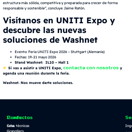
estructura más sólida, competitiva y preparada para crecer de forma
responsable y sostenible”, concluye Jaime Ratón.
Visítanos en UNITI Expo y
descubre las nuevas
soluciones de Washnet
Evento: Feria UNITI Expo 2026 – Stuttgart (Alemania)
Fechas: 19-21 mayo 2026
Stand Washnet: IL10 – Hall 1
contacta con nosotros
Si vas a asistir a UNITI Expo,
y
agenda una reunión durante la feria.
Washnet. Nos mueve darte soluciones.
Contacto
Productos
Se
Crta.
Salas técnicas
Ing
Granollers