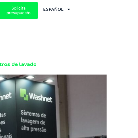
Solicita
ESPAÑOL
presupuesto
tros de lavado