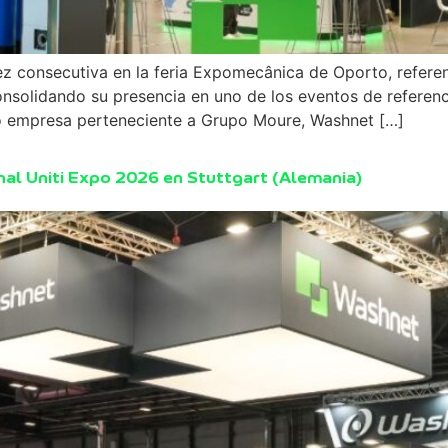
z consecutiva en la feria Expomecânica de Oporto, referent
solidando su presencia en uno de los eventos de referenci
o empresa perteneciente a Grupo Moure, Washnet […]
onal Uniti Expo 2026 en Stuttgart (Alemania)