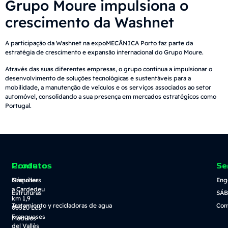
Grupo Moure impulsiona o
crescimento da Washnet
A participação da Washnet na expoMECÂNICA Porto faz parte da
estratégia de crescimento e expansão internacional do Grupo Moure.
Através das suas diferentes empresas, o grupo continua a impulsionar o
desenvolvimento de soluções tecnológicas e sustentáveis para a
mobilidade, a manutenção de veículos e os serviços associados ao setor
automóvel, consolidando a sua presença em mercados estratégicos como
Portugal.
Contato
Produtos
Se
Granollers
Máquinas
Eng
a Cardedeu
Estruturas
SÁB
km 1,9
Tratamiento y recicladoras de agua
Com
08520 Les
Franqueses
Módulos
del Vallès