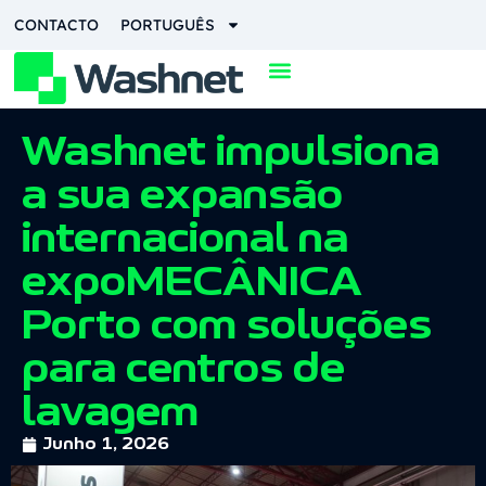
CONTACTO
PORTUGUÊS
Washnet impulsiona
a sua expansão
internacional na
expoMECÂNICA
Porto com soluções
para centros de
lavagem
Junho 1, 2026