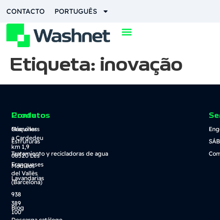
content
CONTACTO
PORTUGUÊS
Etiqueta:
inovação
Contato
Produtos
Se
Granollers
Máquinas
Eng
a Cardedeu
Estruturas
SÁB
km 1,9
Tratamiento y recicladoras de agua
Com
08520 Les
Franqueses
Módulos
del Vallès
Lavandarias
(Barcelona)
938
389
Blog
100
Descarga catálogo