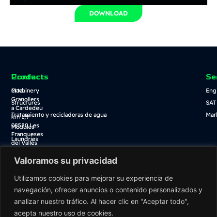
DOWNLOAD
Contact
Products
Se
Crta.
Machinery
Eng
Granollers
Structures
SAT
a Cardedeu
Tratamiento y recicladoras de agua
Mar
km 1,9
08520 Les
Modules
Franqueses
Laundries
del Vallès
(Barcelona)
Valoramos su privacidad
938
Blog
389
Utilizamos cookies para mejorar su experiencia de
Descarga catálogo
100
navegación, ofrecer anuncios o contenido personalizados y
Tienda online
info@washnet.es
analizar nuestro tráfico. Al hacer clic en "Aceptar todo",
acepta nuestro uso de cookies.