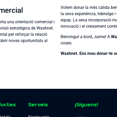
Volem donar la més càlida be
omercial
la seva experiència, lideratge 
equip. La seva incorporació mar
rta una orientació comercial i
innovació i el creixement cont
visió estratègica de Washnet.
al per reforçar la relació
Benvingut a bord, Jaime! A
Wa
obrir noves oportunitats al
coses.
Washnet. Ens mou donar-te so
ductes
Serveis
¡Síguens!