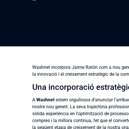
Washnet incorpora Jaime Ratón com a nou geren
la innovació i el creixement estratègic de la co
Una incorporació estratèg
A
Washnet
estem orgullosos d’anunciar l’arrib
nostre nou gerent. La seva trajectòria professi
sòlida experiència en l’optimització de processos
compres i la millora contínua, fet que el converte
la següent etapa de creixement de la nostra org