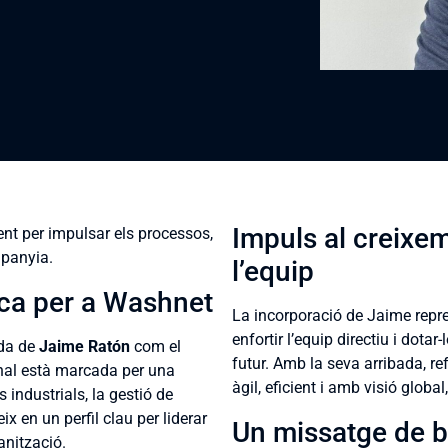
Impuls al creixem
t per impulsar els processos,
mpanyia.
l’equip
ica per a Washnet
La incorporació de Jaime repr
enfortir l’equip directiu i dotar
ada de
Jaime Ratón
com el
futur. Amb la seva arribada, r
onal està marcada per una
àgil, eficient i amb visió globa
 industrials, la gestió de
ix en un perfil clau per liderar
Un missatge de 
anització.