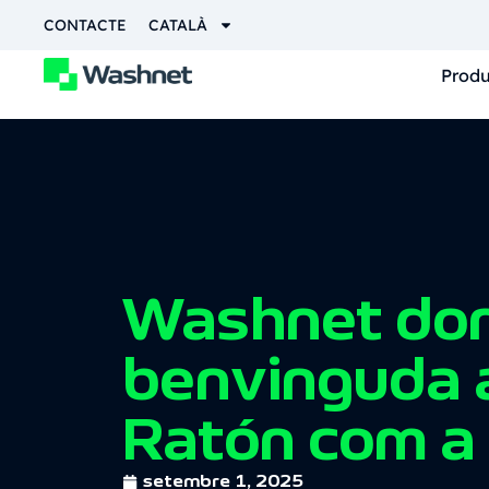
CONTACTE
CATALÀ
Produ
Washnet don
benvinguda 
Ratón com a
setembre 1, 2025