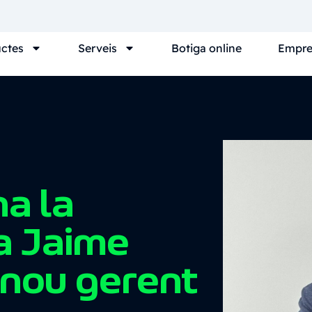
ctes
Serveis
Botiga online
Empre
a la
a Jaime
 nou gerent