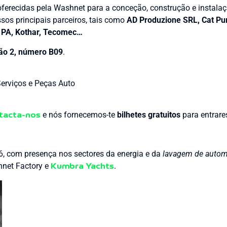
 oferecidas pela Washnet para a conceção, construção e instala
sos principais parceiros, tais como
AD Produzione SRL, Cat P
 PA, Kothar, Tecomec…
hão 2, número B09
.
rviços e Peças Auto
e nós fornecemos-te
bilhetes gratuitos
para entrares
tacta-nos
, com presença nos sectores da energia e da
lavagem de autom
hnet Factory e
.
Kumbra Yachts