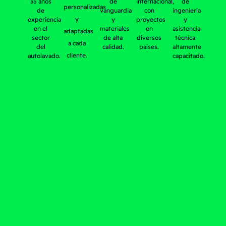
35 años
de
internacional,
de
personalizadas
de
vanguardia
con
ingeniería
y
experiencia
y
proyectos
y
en el
materiales
en
asistencia
adaptadas
sector
de alta
diversos
técnica
a cada
del
calidad.
países.
altamente
cliente.
autolavado.
capacitado.